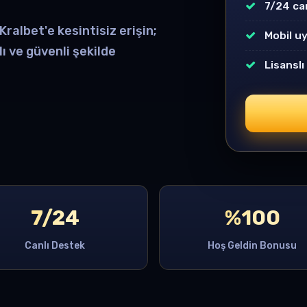
7/24 ca
albet'e kesintisiz erişin;
Mobil uy
ı ve güvenli şekilde
Lisanslı
7/24
%100
Canlı Destek
Hoş Geldin Bonusu