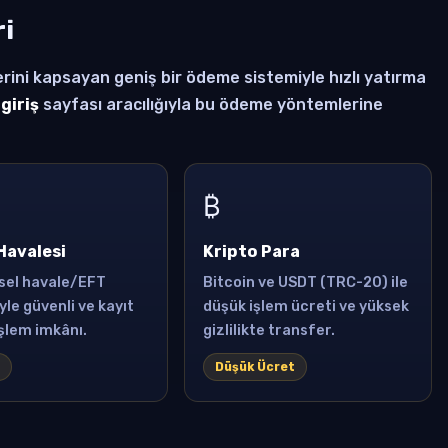
i
erini kapsayan geniş bir ödeme sistemiyle hızlı yatırma
giriş
sayfası aracılığıyla bu ödeme yöntemlerine
₿
Havalesi
Kripto Para
sel havale/EFT
Bitcoin ve USDT (TRC-20) ile
le güvenli ve kayıt
düşük işlem ücreti ve yüksek
işlem imkânı.
gizlilikte transfer.
Düşük Ücret