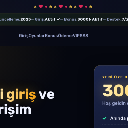
♠
♥
♦
♣
♠
♥
♦
♣
♠
♥
♦
♣
üncelleme:
2025
— Giriş:
Aktif ✓
— Bonus:
3000₺ Aktif
— Destek:
7/2
Giriş
Oyunlar
Bonus
Ödeme
VIP
SSS
YENI ÜYE 
30
 giriş
ve
Hoş geldin 
rişim
Anında 