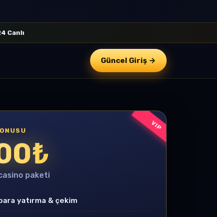
4 Canlı
Güncel Giriş →
VIP
BONUSU
00₺
casino paketi
para yatırma & çekim