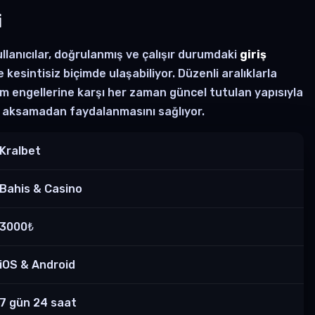
i
llanıcılar, doğrulanmış ve çalışır durumdaki
giriş
ve kesintisiz biçimde ulaşabiliyor. Düzenli aralıklarla
şim engellerine karşı her zaman güncel tutulan yapısıyla
n aksamadan faydalanmasını sağlıyor.
Kralbet
Bahis & Casino
3000₺
iOS & Android
7 gün 24 saat